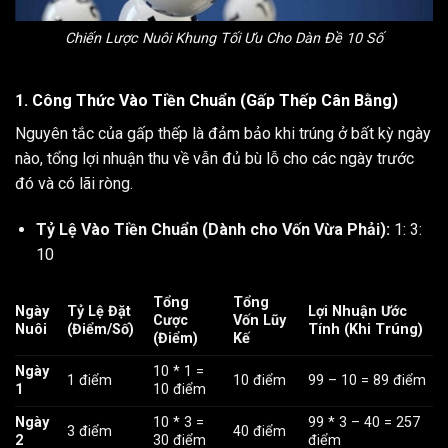
Chiến Lược Nuôi Khung Tối Ưu Cho Dàn Đề 10 Số
1. Công Thức Vào Tiền Chuẩn (Gấp Thếp Cân Bằng)
Nguyên tắc của gấp thếp là đảm bảo khi trúng ở bất kỳ ngày
nào, tổng lợi nhuận thu về vẫn đủ bù lỗ cho các ngày trước
đó và có lãi ròng.
Tỷ Lệ Vào Tiền Chuẩn (Dành cho Vốn Vừa Phải):
1: 3:
10
Tổng
Tổng
Ngày
Tỷ Lệ Đặt
Lợi Nhuận Ước
Cược
Vốn Lũy
Nuôi
(Điểm/Số)
Tính (Khi Trúng)
(Điểm)
Kế
Ngày
10 * 1 =
1 điểm
10 điểm
99 – 10 = 89 điểm
1
10 điểm
Ngày
10 * 3 =
99 * 3 – 40 = 257
3 điểm
40 điểm
2
30 điểm
điểm