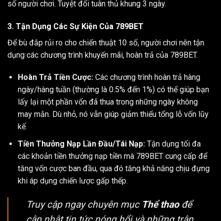
số người chơi.
Tuyệt đối tuân thủ khung 3 ngày.
3. Tận Dụng Các Sự Kiện Của 789BET
Để bù đắp rủi ro cho chiến thuật 10 số, người chơi nên tận
dụng các chương trình khuyến mãi, hoàn trả của 789BET.
Hoàn Trả Tiền Cược:
Các chương trình hoàn trả hàng
ngày/hàng tuần (thường là 0.5% đến 1%) có thể giúp bạn
lấy lại một phần vốn đã thua trong những ngày không
may mắn. Dù nhỏ, nó vẫn giúp giảm thiểu tổng lỗ vốn lũy
kế.
Tiền Thưởng Nạp Lần Đầu/Tái Nạp:
Tận dụng tối đa
các khoản tiền thưởng nạp tiền mà 789BET cung cấp để
tăng vốn cược ban đầu, qua đó tăng khả năng chịu đựng
khi áp dụng chiến lược gấp thếp.
Truy cập ngay chuyên mục
Thể thao
để
cập nhật tin tức nóng hổi và những trận