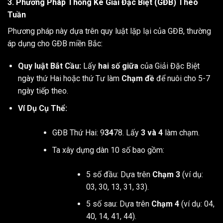
3. Phương Pháp Thống Kê Giải Đặc Biệt (GĐB) Theo
Tuần
Phương pháp này dựa trên quy luật lặp lại của GĐB, thường
áp dụng cho GĐB miền Bắc:
Quy luật Bắt Cầu:
Lấy
hai số giữa
của Giải Đặc Biệt
ngày thứ Hai hoặc thứ Tư làm
Chạm đề
để nuôi cho 5-7
ngày tiếp theo.
Ví Dụ Cụ Thể:
GĐB Thứ Hai: 9
34
78. Lấy
3 và 4
làm chạm.
Ta xây dựng dàn 10 số bao gồm:
5 số đầu: Dựa trên
Chạm 3
(ví dụ:
03, 30, 13, 31, 33).
5 số sau: Dựa trên
Chạm 4
(ví dụ: 04,
40, 14, 41, 44).