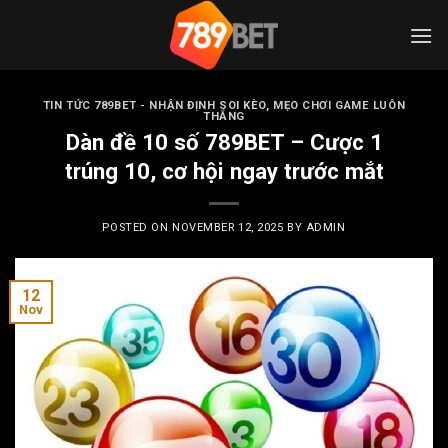
Skip
to
content
TIN TỨC 789BET - NHẬN ĐỊNH SOI KÈO, MẸO CHƠI GAME LUÔN
THẮNG
Dàn đề 10 số 789BET – Cược 1
trúng 10, cơ hội ngay trước mắt
POSTED ON
NOVEMBER 12, 2025
BY
ADMIN
12
Nov