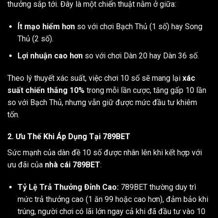
thưởng sắp tới. Đây là một chiến thuật nằm ở giữa:
Ít mạo hiểm hơn
so với chơi Bạch Thủ (1 số) hay Song
Thủ (2 số).
Lợi nhuận cao hơn
so với chơi Dàn 20 hay Dàn 36 số.
Theo lý thuyết xác suất, việc chơi 10 số sẽ mang lại
xác
suất chiến thắng 10%
trong mỗi lần cược, tăng gấp 10 lần
so với Bạch Thủ, nhưng vẫn giữ được mức đầu tư khiêm
tốn.
2. Ưu Thế Khi Áp Dụng Tại 789BET
Sức mạnh của dàn đề 10 số được nhân lên khi kết hợp với
ưu đãi của
nhà cái 789BET
:
Tỷ Lệ Trả Thưởng Đỉnh Cao:
789BET thường duy trì
mức trả thưởng cao (1 ăn 99 hoặc cao hơn), đảm bảo khi
trúng, người chơi có lãi lớn ngay cả khi đã đầu tư vào 10