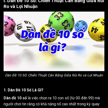
I. Dàn Đề 10 Số: Chiến Thuật Cân Bằng Giữa Rủi
Ro và Lợi Nhuận
Dàn Đề 10 Số: Chiến Thuật Cân Bằng Giữa Rủi Ro và Lợi Nhuận
1. Dàn Đề 10 Số Là Gì?
Dàn đề 10 số
là việc chọn ra 10 con số (từ 00 đến 99) mà
người chơi tin rằng có khả năng nổ cao nhất trong kỳ quay