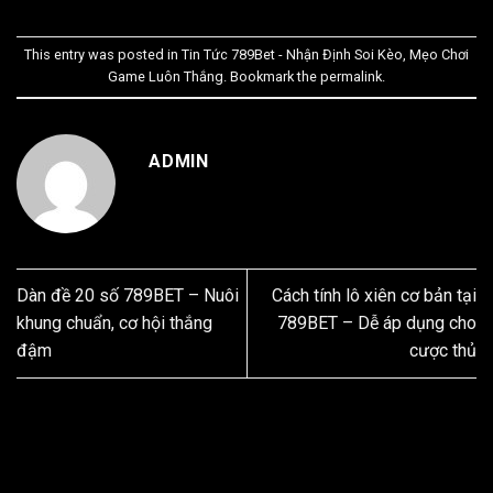
This entry was posted in
Tin Tức 789Bet - Nhận Định Soi Kèo, Mẹo Chơi
Game Luôn Thắng
. Bookmark the
permalink
.
ADMIN
Dàn đề 20 số 789BET – Nuôi
Cách tính lô xiên cơ bản tại
khung chuẩn, cơ hội thắng
789BET – Dễ áp dụng cho
đậm
cược thủ