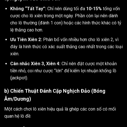
Không “Tất Tay”:
Chỉ nên dùng tối đa
10-15%
tổng vốn
cược cho lô xiên trong một ngày. Phần còn lại nên dành
cho lô thường (đánh 1 con) hoặc các hình thức khác có tỷ
lệ thắng cao hơn.
Ưu Tiên Xiên 2:
Phân bổ vốn nhiều hơn cho lô xiên 2, vì
đây là hình thức có xác suất thắng cao nhất trong các loại
xiên.
Cân nhắc Xiên 3, Xiên 4:
Chỉ nên đặt cược một khoản
tiền nhỏ, coi như cược “lớn” để kiếm lợi nhuận khổng lồ
(jackpot).
b) Chiến Thuật Đánh Cặp Nghịch Đảo (Bóng
Âm/Dương)
Một cách chơi lô xiên hiệu quả là ghép các con số có mối
quan hệ lô đề: