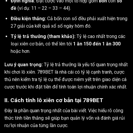
Định nghĩa:
Đặt cược vào một tổ hợp gồm
bốn
con
số
đề
(ví dụ: 11 – 22 – 33 – 44).
Điều kiện thắng:
Cả bốn con số đều phải xuất hiện trong
27 giải của kết quả xổ số ngày hôm đó.
Tỷ lệ trả thưởng (tham khảo):
Tỷ lệ cao nhất trong các
loại xiên cơ bản, có thể lên tới
1 ăn 150 đến 1 ăn 300
hoặc hơn.
Lưu ý quan trọng:
Tỷ lệ trả thưởng là yếu tố quan trọng nhất
khi chơi lô xiên. 789BET là nhà cái có tỷ lệ cạnh tranh, cược
thủ nên kiểm tra tỷ lệ cụ thể được niêm yết trên giao diện cá
cược trước khi đặt tiền để tính toán lợi nhuận chính xác nhất.
II. Cách tính lô xiên cơ bản tại 789BET
Đây là phần quan trọng nhất của bài viết. Việc hiểu rõ công
thức tính tiền thắng sẽ giúp bạn quản lý vốn và đánh giá rủi
ro/lợi nhuận của từng lần cược.