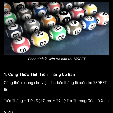
Cách tính lô xiên cơ bản tại 789BET
1. Công Thức Tính Tiền Thắng Cơ Bản
Công thức chung cho việc tính tiền thắng lô xiên tại 789BET
là:
Tiền Thắng = Tiền Đặt Cược * Tỷ Lệ Trả Thưởng Của Lô Xiên
Ví dụ: