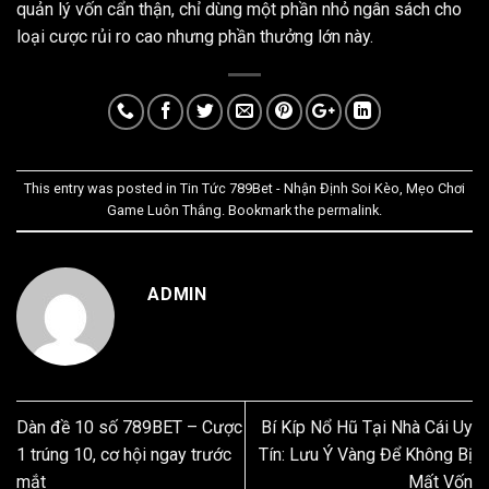
quản lý vốn cẩn thận, chỉ dùng một phần nhỏ ngân sách cho
loại cược rủi ro cao nhưng phần thưởng lớn này.
This entry was posted in
Tin Tức 789Bet - Nhận Định Soi Kèo, Mẹo Chơi
Game Luôn Thắng
. Bookmark the
permalink
.
ADMIN
Dàn đề 10 số 789BET – Cược
Bí Kíp Nổ Hũ Tại Nhà Cái Uy
1 trúng 10, cơ hội ngay trước
Tín: Lưu Ý Vàng Để Không Bị
mắt
Mất Vốn