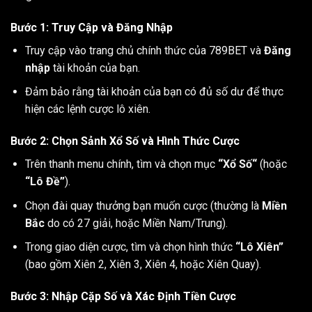
Bước 1: Truy Cập và Đăng Nhập
Truy cập vào trang chủ chính thức của 789BET và
Đăng
nhập
tài khoản của bạn.
Đảm bảo rằng tài khoản của bạn có đủ số dư để thực
hiện các lệnh cược lô xiên.
Bước 2: Chọn Sảnh Xổ Số và Hình Thức Cược
Trên thanh menu chính, tìm và chọn mục
“
Xổ Số
“
(hoặc
“Lô Đề”
).
Chọn đài quay thưởng bạn muốn cược (thường là
Miền
Bắc
do có 27 giải, hoặc Miền Nam/Trung).
Trong giao diện cược, tìm và chọn hình thức
“Lô Xiên”
(bao gồm Xiên 2, Xiên 3, Xiên 4, hoặc Xiên Quay).
Bước 3: Nhập Cặp Số và Xác Định Tiền Cược