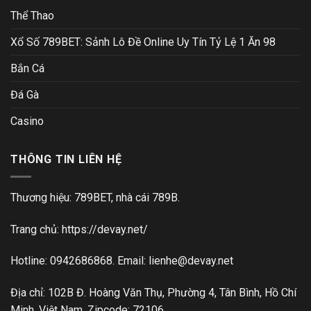
Thể Thao
Xổ Số 789BET: Sảnh Lô Đề Online Uy Tín Tỷ Lệ 1 Ăn 98
Bắn Cá
Đá Gà
Casino
THÔNG TIN LIÊN HỆ
Thương hiệu: 789BET, nhà cái 789B.
Trang chủ:
https://devay.net/
Hotline: 0942686868. Email:
lienhe@devay.net
Địa chỉ: 102B Đ. Hoàng Văn Thụ, Phường 4, Tân Bình, Hồ Chí
Minh, Việt Nam. Zipcode: 72106