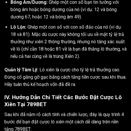
Bóng Âm/Dương:
Ghép một con số bạn tin tưởng với
bóng âm hoặc bóng dương của nó (ví dụ: 12 và bóng
dương 67, hoặc 12 và bóng âm 49).
Lô Lộn:
Ghép một con số với con số đảo của nó (ví dụ:
18 và 81). Mặc dù cược này không tối ưu về mặt tỷ lệ trả
thưởng như xiên 2 thông thường, nhưng nó tăng xác suất
về lô (chỉ cần 18 hoặc 81 về là bạn đã thắng lô thường, và
nếu cả hai cùng về là trúng Xiên 2).
Quản lý Tâm Lý:
Lô xiên là cược cho tỷ lệ trả thưởng cao.
Đừng cố gắng gỡ gạc bằng cách tăng tiền cược sau khi thua.
Hãy tuân thủ kế hoạch vốn đã đề ra.
IV. Hướng Dẫn Chi Tiết Các Bước Đặt Cược Lô
Xiên Tại 789BET
Sau khi đã nắm rõ cách tính và chiến lược, đây là quy trình 4
bước để bạn đặt cược lô xiên một cách dễ dàng trên nền
tảng 789BET: