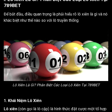
789BET
Để bắt đầu, điều quan trọng là phải hiểu rõ lô xiên là gì và nó
khác biệt như thế nào so với lô truyền thống.
Lô Xiên Là Gì? Phân Biệt Các Loại Lô Xiên Tại 789BET
1. Khái Niệm Lô Xiên
Lô xiên
(còn gọi là lô cặp) là hình thức đặt cược một tổ hợp