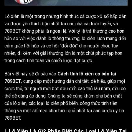
Lô xiên là một trong những hình thức cá cược xổ số hấp dẫn
và được yêu thích bậc nhất tại các nhà cái trực tuyến, và
789BET không phải là ngoại lệ. Với tỷ lệ trả thưởng cao hơn
hẳn so với việc đánh lô thông thường, lô xiên luôn mang đến
cảm giác hồi hộp và cơ hội “đổi đời” cho người chơi. Tuy
nhiên, đi kèm với giải thưởng lớn là một chút phức tạp hơn
trong cách tính toán và chiến lược đặt cược.
Bài viết này sẽ đi sâu vào
Cách tính lô xiên cơ bản tại
789BET
, cung cấp một hướng dẫn chi tiết, dễ hiểu, giúp mọi
cược thủ, từ người mới bắt đầu đến cao thủ lâu năm, đều có
thể dễ dàng áp dụng. Chúng ta sẽ cùng khám phá bản chất
của lô xiên, các loại lô xiên phổ biến, công thức tính tiền
thắng và một số mẹo chơi hiệu quả nhất tại sàn cược uy tín
789BET.
I. Lô Xiên Là Gì? Phân Biệt Các Loại Lô Xiên Tại