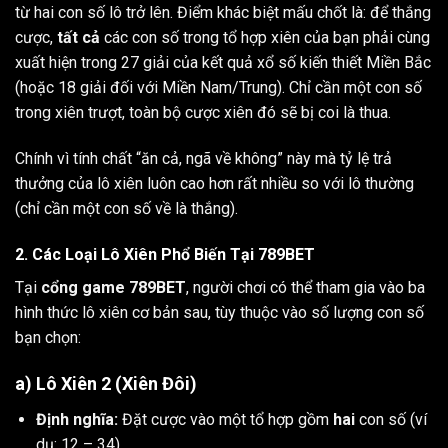
từ hai con số lô trở lên. Điểm khác biệt mấu chốt là: để thắng
cược,
tất cả
các con số trong tổ hợp xiên của bạn phải cùng
xuất hiện trong 27 giải của kết quả xổ số kiến thiết Miền Bắc
(hoặc 18 giải đối với Miền Nam/Trung). Chỉ cần một con số
trong xiên trượt, toàn bộ cược xiên đó sẽ bị coi là thua.
Chính vì tính chất “ăn cả, ngã về không” này mà tỷ lệ trả
thưởng của lô xiên luôn cao hơn rất nhiều so với lô thường
(chỉ cần một con số về là thắng).
2. Các Loại Lô Xiên Phổ Biến Tại 789BET
Tại
cổng game 789BET
, người chơi có thể tham gia vào ba
hình thức lô xiên cơ bản sau, tùy thuộc vào số lượng con số
bạn chọn:
a) Lô Xiên 2 (Xiên Đôi)
Định nghĩa:
Đặt cược vào một tổ hợp gồm
hai
con số (ví
dụ: 12 – 34).