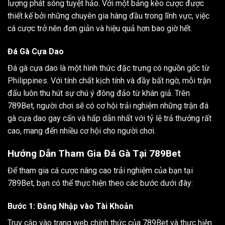
lượng phát sóng tuyệt hảo. Với một bảng kèo cược được
thiết kế bởi những chuyên gia hàng đầu trong lĩnh vực, việc
cá cược trở nên đơn giản và hiệu quả hơn bao giờ hết.
Đá Gà Cựa Dao
Đá gà cựa dao là một hình thức đặc trưng có nguồn gốc từ
Philippines. Với tính chất kịch tính và đầy bất ngờ, mỗi trận
đấu luôn thu hút sự chú ý đông đảo từ khán giả. Trên
789Bet, người chơi sẽ có cơ hội trải nghiệm những trận đá
gà cựa dao gay cấn và hấp dẫn nhất với tỷ lệ trả thưởng rất
cao, mang đến nhiều cơ hội cho người chơi.
Hướng Dẫn Tham Gia Đá Gà Tại 789Bet
Để tham gia cá cược nâng cao trải nghiệm của bạn tại
789Bet, bạn có thể thực hiện theo các bước dưới đây:
Bước 1: Đăng Nhập vào Tài Khoản
Truy cập vào trang web chính thức của 789Bet và thực hiện