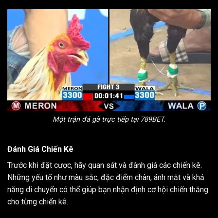
Một trận đá gà trực tiếp tại 789BET.
Đánh Giá Chiến Kê
Trước khi đặt cược, hãy quan sát và đánh giá các chiến kê.
Những yếu tố như màu sắc, đặc điểm chân, ánh mắt và khả
năng di chuyển có thể giúp bạn nhận định cơ hội chiến thắng
cho từng chiến kê.