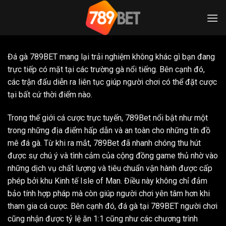
Skip
to
content
Đá gà 789BET mang lại trải nghiệm không khác gì bạn đang
trực tiếp có mặt tại các trường gà nổi tiếng. Bên cạnh đó,
các trận đấu diễn ra liên tục giúp người chơi có thể đặt cược
tại bất cứ thời điểm nào.
Trong thế giới cá cược trực tuyến, 789Bet nổi bật như một
trong những địa điểm hấp dẫn và an toàn cho những tín đồ
mê đá gà. Từ khi ra mắt, 789Bet đã nhanh chóng thu hút
được sự chú ý và tình cảm của cộng đồng game thủ nhờ vào
những dịch vụ chất lượng và tiêu chuẩn vận hành được cấp
phép bởi khu Kinh tế Isle of Man. Điều này không chỉ đảm
bảo tính hợp pháp mà còn giúp người chơi yên tâm hơn khi
tham gia cá cược. Bên cạnh đó, đá gà tại 789BET người chơi
cũng nhận được tỷ lệ ăn 1:1 cũng như các chương trình