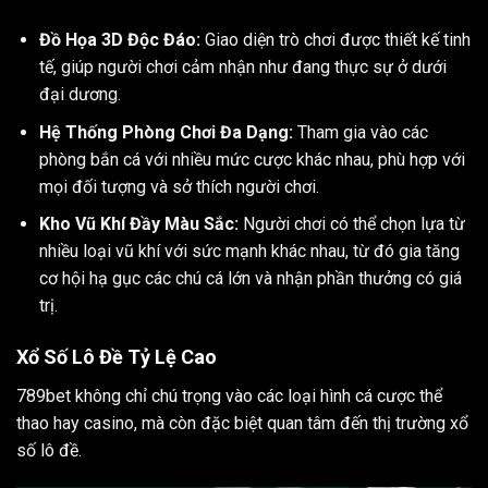
Đồ Họa 3D Độc Đáo:
Giao diện trò chơi được thiết kế tinh
tế, giúp người chơi cảm nhận như đang thực sự ở dưới
đại dương.
Hệ Thống Phòng Chơi Đa Dạng:
Tham gia vào các
phòng bắn cá với nhiều mức cược khác nhau, phù hợp với
mọi đối tượng và sở thích người chơi.
Kho Vũ Khí Đầy Màu Sắc:
Người chơi có thể chọn lựa từ
nhiều loại vũ khí với sức mạnh khác nhau, từ đó gia tăng
cơ hội hạ gục các chú cá lớn và nhận phần thưởng có giá
trị.
Xổ Số Lô Đề Tỷ Lệ Cao
789bet không chỉ chú trọng vào các loại hình cá cược thể
thao hay casino, mà còn đặc biệt quan tâm đến thị trường xổ
số lô đề.