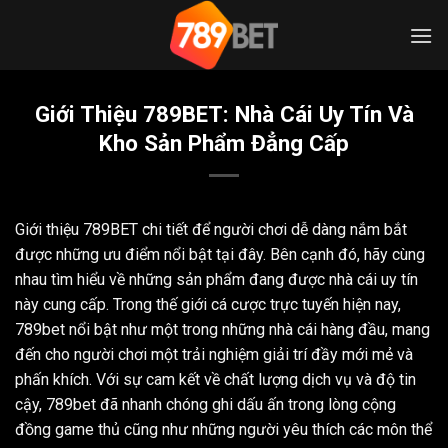
Skip
to
content
Giới Thiệu 789BET: Nhà Cái Uy Tín Và
Kho Sản Phẩm Đẳng Cấp
Giới thiệu 789BET chi tiết để người chơi dễ dàng nắm bắt
được những ưu điểm nổi bật tại đây. Bên cạnh đó, hãy cùng
nhau tìm hiểu về những sản phẩm đang được nhà cái uy tín
này cung cấp. Trong thế giới cá cược trực tuyến hiện nay,
789bet nổi bật như một trong những nhà cái hàng đầu, mang
đến cho người chơi một trải nghiệm giải trí đầy mới mẻ và
phấn khích. Với sự cam kết về chất lượng dịch vụ và độ tin
cậy, 789bet đã nhanh chóng ghi dấu ấn trong lòng cộng
đồng game thủ cũng như những người yêu thích các môn thể