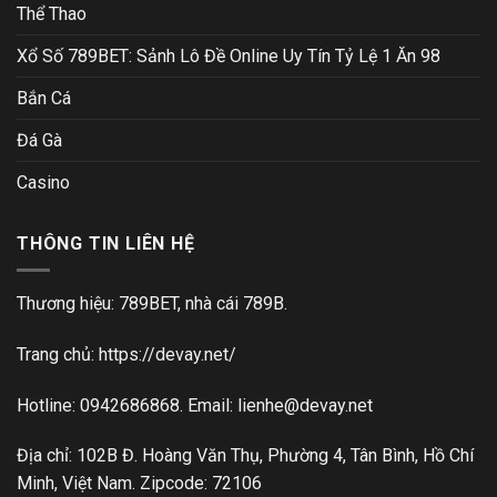
Thể Thao
Xổ Số 789BET: Sảnh Lô Đề Online Uy Tín Tỷ Lệ 1 Ăn 98
Bắn Cá
Đá Gà
Casino
THÔNG TIN LIÊN HỆ
Thương hiệu: 789BET, nhà cái 789B.
Trang chủ:
https://devay.net/
Hotline: 0942686868. Email:
lienhe@devay.net
Địa chỉ: 102B Đ. Hoàng Văn Thụ, Phường 4, Tân Bình, Hồ Chí
Minh, Việt Nam. Zipcode: 72106