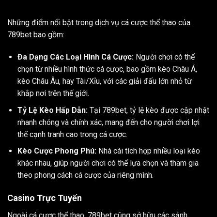
Những điểm nổi bật trong dịch vụ cá cược thể thao của
789bet bao gồm:
Đa Dạng Các Loại Hình Cá Cược:
Người chơi có thể
chọn từ nhiều hình thức cá cược, bao gồm kèo Châu Á,
kèo Châu Âu, hay Tài/Xỉu, với các giải đấu lớn nhỏ từ
khắp nơi trên thế giới.
Tỷ Lệ Kèo Hấp Dẫn:
Tại 789bet, tỷ lệ kèo được cập nhật
nhanh chóng và chính xác, mang đến cho người chơi lợi
thế cạnh tranh cao trong cá cược.
Kèo Cược Phong Phú:
Nhà cái tích hợp nhiều loại kèo
khác nhau, giúp người chơi có thể lựa chọn và tham gia
theo phong cách cá cược của riêng mình.
Casino Trực Tuyến
Ngoài cá cược thể thao, 789bet cũng sở hữu các sảnh