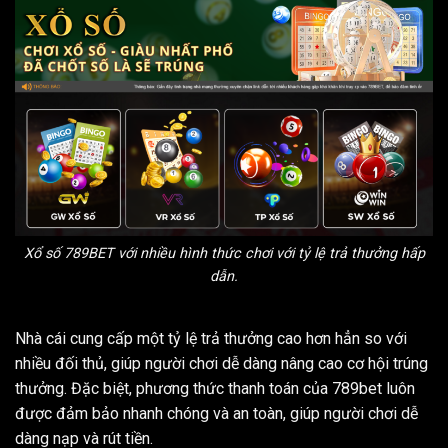
Xổ số 789BET với nhiều hình thức chơi với tỷ lệ trả thưởng hấp
dẫn.
Nhà cái cung cấp một tỷ lệ trả thưởng cao hơn hẳn so với
nhiều đối thủ, giúp người chơi dễ dàng nâng cao cơ hội trúng
thưởng. Đặc biệt, phương thức thanh toán của 789bet luôn
được đảm bảo nhanh chóng và an toàn, giúp người chơi dễ
dàng nạp và rút tiền.