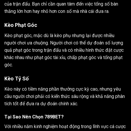
của trận đấu. Bạn chỉ cần quan tâm đến việc tổng số bàn
thắng lớn hơn hay nhỏ hơn con số mà nhà cái đưa ra.
Kèo Phạt Góc
Kèo phạt góc, mặc dù là kèo phụ nhưng lại được nhiều
người chơi ưa chuộng. Người chơi có thể dự đoán số lượng
quả phạt góc trong trận đấu và có nhiều hình thức đặt cược
khác nhau như phạt góc tài xỉu, chấp phạt góc và tổng phạt
góc.
Kèo Tỷ Số
Kèo này có tiềm năng phần thưởng cực kỳ cao, nhưng yêu
cầu người chơi phải có kiến thức sâu rộng và khả năng phân
tích tốt để đưa ra dự đoán chính xác.
Tại Sao Nên Chọn 789BET?
Với nhiều năm kinh nghiệm hoạt động trong lĩnh vực cá cược