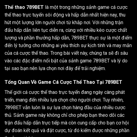
Thể thao 789BET
là một trong những sảnh game cá cược
thể thao trực tuyến sôi động và hấp dẫn nhất hiện nay, thu
hút một lượng lớn người chơi từ khắp nơi. Với những trận
đấu hấp dẫn liên tục diễn ra, cùng với nhiều kèo cược chất
lượng và phần thưởng hấp dẫn, 789BET thực sự là một điểm
đến lý tưởng cho những ai yêu thích sự kịch tính và may mắn
của cá cược thể thao. Trong bài viết này, chúng ta sẽ đi sâu
vào các đặc điểm nổi bật của sảnh game 789BET và lý do
tại sao bạn nên lựa chọn nơi đây để trải nghiệm.
Tổng Quan Về Game Cá Cược Thể Thao Tại 789BET
Thế giới cá cược thể thao trực tuyến đang ngày càng phát
triển, mang đến nhiều lựa chọn cho người chơi. Tuy nhiên,
789BET vẫn luôn là sự lựa chọn hàng đầu của nhiều cược
thủ. Sảnh game này không chỉ cho phép bạn theo dõi các
trận đấu hấp dẫn trực tiếp mà còn cung cấp cho bạn cơ hội
dự đoán kết quả và đặt cược, từ đó kiếm được những phần