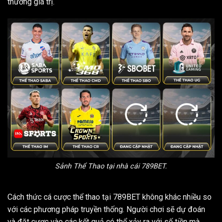
thưởng giá trị.
Sảnh Thể Thao tại nhà cái 789BET.
Cách thức cá cược thể thao tại 789BET không khác nhiều so
với các phương pháp truyền thống. Người chơi sẽ dự đoán
và đặt cược vào các kết quả có thể xảy ra với số tiền mà