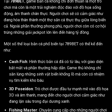
Tại
789BET
, game bắn cá không chỉ đơn thuần là một trò
chơi mà còn là một trải nghiệm độc đáo với đồ họa sống
động, âm thanh chân thực. Người chơi sẽ có cảm giác như
đang hóa thân thành một thợ săn cá thực thụ giữa lòng biển
cả. Ngoài phần thưởng phong phú, người chơi còn có cơ hội
trúng những giải jackpot lớn lên đến hàng tỷ đồng.
Một số thể loại bắn cá phổ biến tại 789BET có thể kể đến
như:
Cash Fish
: Hình thức bắn cá đã có từ lâu, với giao diện
bắt mắt và phần thưởng hấp dẫn. Game thủ không chỉ
săn lùng những sinh vật biển khổng lồ mà còn có nhiệm
vụ tìm kiếm kho báu.
3D Poseidon
: Trò chơi được đầu tư mạnh mẽ vào đồ họa
3D và âm thanh, mang đến cho người chơi cảm giác như
đang lặn sâu trong đại dương xanh.
Fishing Master
: Chuyên cung cấp cho những người chơi