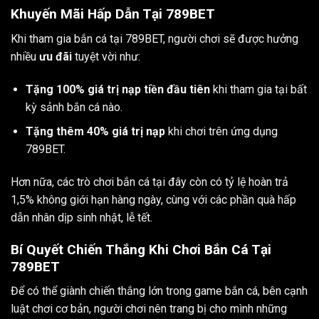
Khuyến Mãi Hấp Dẫn Tại 789BET
Khi tham gia bắn cá tại 789BET, người chơi sẽ được hưởng
nhiều
ưu đãi
tuyệt vời như:
Tặng 100% giá trị nạp tiền đầu tiên
khi tham gia tại bất
kỳ sảnh bắn cá nào.
Tặng thêm 40% giá trị nạp
khi chơi trên ứng dụng
789BET.
Hơn nữa, các trò chơi bắn cá tại đây còn có tỷ lệ hoàn trả
1,5% không giới hạn hàng ngày, cùng với các phần quà hấp
dẫn nhân dịp sinh nhật, lễ tết.
Bí Quyết Chiến Thắng Khi Chơi Bắn Cá Tại
789BET
Để có thể giành chiến thắng lớn trong game bắn cá, bên cạnh
luật chơi cơ bản, người chơi nên trang bị cho mình những