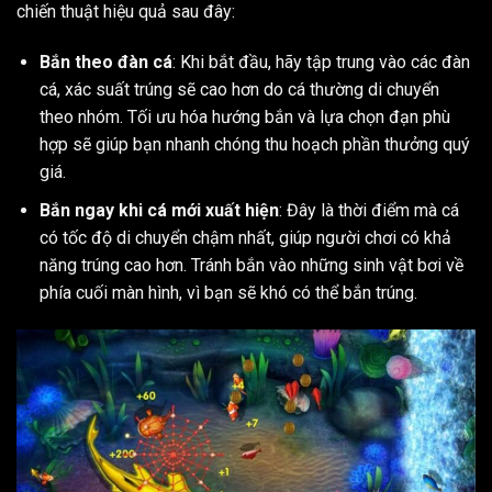
chiến thuật hiệu quả sau đây:
Bắn theo đàn cá
: Khi bắt đầu, hãy tập trung vào các đàn
cá, xác suất trúng sẽ cao hơn do cá thường di chuyển
theo nhóm. Tối ưu hóa hướng bắn và lựa chọn đạn phù
hợp sẽ giúp bạn nhanh chóng thu hoạch phần thưởng quý
giá.
Bắn ngay khi cá mới xuất hiện
: Đây là thời điểm mà cá
có tốc độ di chuyển chậm nhất, giúp người chơi có khả
năng trúng cao hơn. Tránh bắn vào những sinh vật bơi về
phía cuối màn hình, vì bạn sẽ khó có thể bắn trúng.