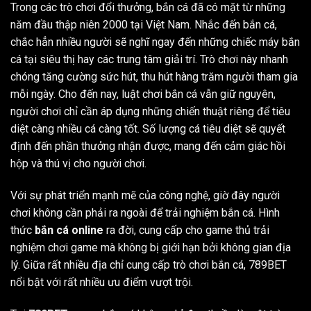
Trong các trò chơi đổi thưởng, bắn cá đã có mặt từ những
năm đầu thập niên 2000 tại Việt Nam. Nhắc đến bắn cá,
chắc hẳn nhiều người sẽ nghĩ ngay đến những chiếc máy bắn
cá tại siêu thị hay các trung tâm giải trí. Trò chơi này nhanh
chóng tăng cường sức hút, thu hút hàng trăm người tham gia
mỗi ngày. Cho đến nay, luật chơi bắn cá vẫn giữ nguyên,
người chơi chỉ cần áp dụng những chiến thuật riêng để tiêu
diệt càng nhiều cá càng tốt. Số lượng cá tiêu diệt sẽ quyết
định đến phần thưởng nhận được, mang đến cảm giác hồi
hộp và thú vị cho người chơi.
Với sự phát triển mạnh mẽ của công nghệ, giờ đây người
chơi không cần phải ra ngoài để trải nghiệm bắn cá. Hình
thức
bắn cá online
ra đời, cung cấp cho game thủ trải
nghiệm chơi game mà không bị giới hạn bởi không gian địa
lý. Giữa rất nhiều địa chỉ cung cấp trò chơi bắn cá, 789BET
nổi bật với rất nhiều ưu điểm vượt trội.