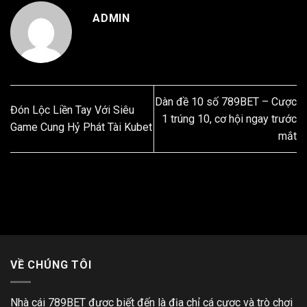
ADMIN
Dàn đề 10 số 789BET – Cược
Đón Lộc Liền Tay Với Siêu
1 trúng 10, cơ hội ngay trước
Game Cung Hỷ Phát Tài Kubet
mắt
VỀ CHÚNG TÔI
Nhà cái 789BET được biết đến là địa chỉ cá cược và trò chơi