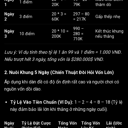
1 điểm
1
20K
79K
thăm dò
Ngày
20 * 3 =
297 – 80
3 điểm
Gấp thếp nhẹ
2
60K
= 217K
990 –
Ngày
20 * 10 =
Kết thúc khung
10 điểm
280 =
3
200K
nếu thắng
710K
Lưu ý: Ví dụ tính theo tỷ lệ 1 ăn 99 và 1 điểm = 1.000 VNĐ.
Nếu trượt hết 3 ngày, tổng vốn là $280.000$ VND.
2. Nuôi Khung 5 Ngày (Chiến Thuật Đòi Hỏi Vốn Lớn)
Áp dụng khi dàn đề có độ ổn định rất cao và người chơi có
nguồn vốn dồi dào.
Tỷ Lệ Vào Tiền Chuẩn (Ví Dụ):
1 – 2 – 4 – 8 – 18 (Tỷ lệ
này đảm bảo lãi lớn khi thắng ở những ngày cuối).
Ngày
Tỷ Lệ Đặt Cược
Tổng Vốn
Tổng Vốn
Lãi (Ước