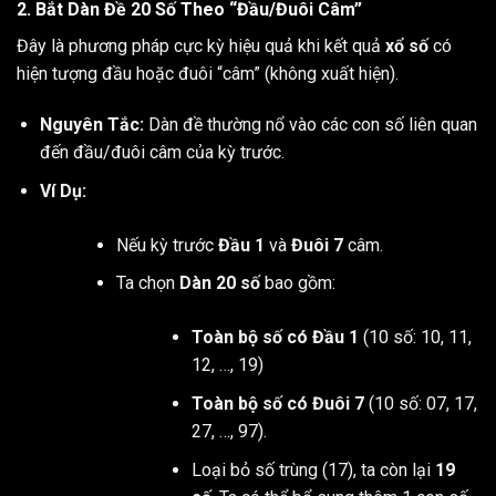
2. Bắt Dàn Đề 20 Số Theo “Đầu/Đuôi Câm”
Đây là phương pháp cực kỳ hiệu quả khi kết quả
xổ số
có
hiện tượng đầu hoặc đuôi “câm” (không xuất hiện).
Nguyên Tắc:
Dàn đề thường nổ vào các con số liên quan
đến đầu/đuôi câm của kỳ trước.
Ví Dụ:
Nếu kỳ trước
Đầu 1
và
Đuôi 7
câm.
Ta chọn
Dàn 20 số
bao gồm:
Toàn bộ số có Đầu 1
(10 số: 10, 11,
12, …, 19)
Toàn bộ số có Đuôi 7
(10 số: 07, 17,
27, …, 97).
Loại bỏ số trùng (17), ta còn lại
19