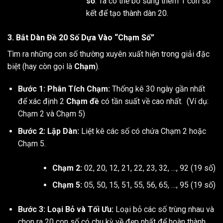
số
. Ta có thể bổ sung thêm 1 con số
kết để tạo thành dàn 20.
3. Bắt Dàn Đề 20 Số Dựa Vào “Chạm Số”
Tìm ra những con số thường xuyên xuất hiện trong giải đặc
biệt (hay còn gọi là
Chạm
).
Bước 1: Phân Tích Chạm:
Thống kê 30 ngày gần nhất
để xác định 2
Chạm đề
có tần suất về cao nhất. (Ví dụ:
Chạm 2 và Chạm 5)
Bước 2: Lập Dàn:
Liệt kê các số có chứa Chạm 2 hoặc
Chạm 5.
Chạm 2:
02, 20, 12, 21, 22, 23, 32, …, 92 (19 số)
Chạm 5:
05, 50, 15, 51, 55, 56, 65, …, 95 (19 số)
Bước 3: Loại Bỏ và Tối Ưu:
Loại bỏ các số trùng nhau và
chọn ra 20 con số có chu kỳ về đẹp nhất để hoàn thành