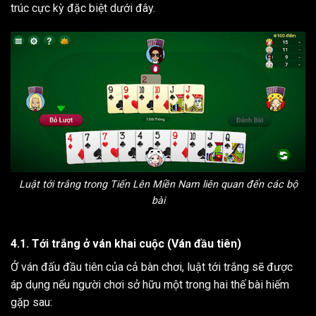
trúc cực kỳ đặc biệt dưới đây.
Luật tới trắng trong Tiến Lên Miền Nam liên quan đến các bộ
bài
4.1. Tới trắng ở ván khai cuộc (Ván đầu tiên)
Ở ván đấu đầu tiên của cả bàn chơi, luật tới trắng sẽ được
áp dụng nếu người chơi sở hữu một trong hai thế bài hiếm
gặp sau: