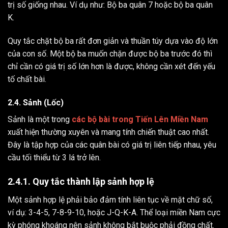
trị số giống nhau. Ví dụ như: Bộ ba quân 7 hoặc bộ ba quân
K.
Quy tắc chặt bộ ba rất đơn giản và thuần túy dựa vào độ lớn
của con số. Một bộ ba muốn chặn được bộ ba trước đó thì
chỉ cần có giá trị số lớn hơn là được, không cần xét đến yếu
tố chất bài.
2.4. Sảnh (Lốc)
Sảnh là một trong
các bộ bài trong Tiến Lên Miền Nam
xuất hiện thường xuyên và mang tính chiến thuật cao nhất.
Đây là tập hợp của các quân bài có giá trị liên tiếp nhau, yêu
cầu tối thiểu từ 3 lá trở lên.
2.4.1. Quy tắc thành lập sảnh hợp lệ
Một sảnh hợp lệ phải bảo đảm tính liên tục về mặt chữ số,
ví dụ: 3-4-5, 7-8-9-10, hoặc J-Q-K-A. Thể loại miền Nam cực
kỳ phóng khoáng nên sảnh không bắt buộc phải đồng chất.