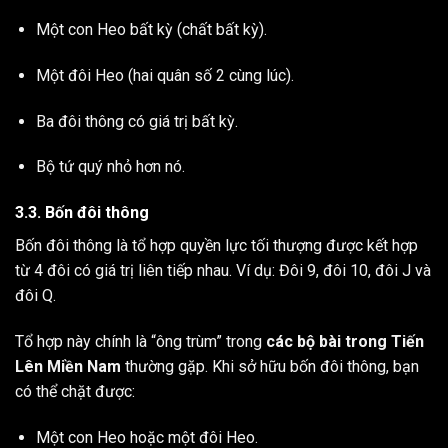
Một con Heo bất kỳ (chất bất kỳ).
Một đôi Heo (hai quân số 2 cùng lúc).
Ba đôi thông có giá trị bất kỳ.
Bộ tứ quý nhỏ hơn nó.
3.3. Bốn đôi thông
Bốn đôi thông là tổ hợp quyền lực tối thượng được kết hợp
từ 4 đôi có giá trị liên tiếp nhau. Ví dụ: Đôi 9, đôi 10, đôi J và
đôi Q.
Tổ hợp này chính là “ông trùm” trong
các bộ bài trong Tiến
Lên Miền Nam
thường gặp. Khi sở hữu bốn đôi thông, bạn
có thể chặt được:
Một con Heo hoặc một đôi Heo.