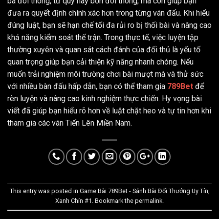
ba đôi thông, tứ quý hay bốn đôi thông, mà còn giúp bạn
đưa ra quyết định chính xác hơn trong từng ván đấu. Khi hiểu
đúng luật, bạn sẽ hạn chế tối đa rủi ro bị thối bài và nâng cao
khả năng kiểm soát thế trận. Trong thực tế, việc luyện tập
thường xuyên và quan sát cách đánh của đối thủ là yếu tố
quan trọng giúp bạn cải thiện kỹ năng nhanh chóng. Nếu
muốn trải nghiệm môi trường chơi bài mượt mà và thử sức
với nhiều bàn đấu hấp dẫn, bạn có thể tham gia
789Bet
để
rèn luyện và nâng cao kinh nghiệm thực chiến. Hy vọng bài
viết đã giúp bạn hiểu rõ hơn về luật chặt heo và tự tin hơn khi
tham gia các ván Tiến Lên Miền Nam.
This entry was posted in
Game Bài 789Bet - Sảnh Bài Đổi Thưởng Uy Tín,
Xanh Chín #1
. Bookmark the
permalink
.