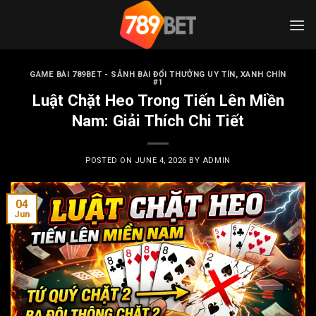
Skip
to
content
GAME BÀI 789BET - SẢNH BÀI ĐỔI THƯỞNG UY TÍN, XANH CHÍN
#1
Luật Chặt Heo Trong Tiến Lên Miền
Nam: Giải Thích Chi Tiết
POSTED ON
JUNE 4, 2026
BY
ADMIN
04
Jun