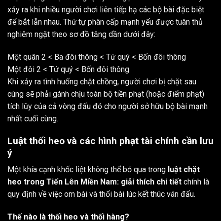
xảy ra khi nhiều người chơi liên tiếp hạ các bộ bài đặc biệt
để bắt lẫn nhau. Thứ tự phân cấp mạnh yếu được tuân thủ
nghiêm ngặt theo sơ đồ tăng dần dưới đây:
Một quân 2 < Ba đôi thông < Tứ quý < Bốn đôi thông
Một đôi 2 < Tứ quý < Bốn đôi thông
Khi xảy ra tình huống chặt chồng, người chơi bị chặt sau
cùng sẽ phải gánh chịu toàn bộ tiền phạt (hoặc điểm phạt)
tích lũy của cả vòng đấu đó cho người sở hữu bộ bài mạnh
nhất cuối cùng.
Luật thối heo và các hình phạt tài chính cần lưu
ý
Một khía cạnh khốc liệt không thể bỏ qua trong
luật chặt
heo trong Tiến Lên Miền Nam: giải thích chi tiết
chính là
quy định về việc om bài và thối bài lúc kết thúc ván đấu.
Thế nào là thối heo và thối hàng?