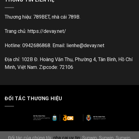
Thương hiệu: 789BET, nhà cái 789B.
Trang chủ:
https://devay.net/
Hotline: 0942686868. Email:
lienhe@devay.net
Địa chỉ: 102B Đ. Hoàng Văn Thụ, Phường 4, Tân Bình, Hồ Chí
Minh, Việt Nam. Zipcode: 72106
ĐỐI TÁC THƯƠNG HIỆU
Đối tác của chúng tôi:
nha cai uy tin
,
Sunwin
,
Sunwin
,
Sunwin
,