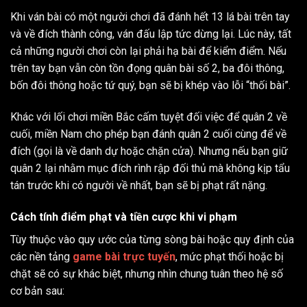
Khi ván bài có một người chơi đã đánh hết 13 lá bài trên tay
và về đích thành công, ván đấu lập tức dừng lại. Lúc này, tất
cả những người chơi còn lại phải hạ bài để kiểm điểm. Nếu
trên tay bạn vẫn còn tồn đọng quân bài số 2, ba đôi thông,
bốn đôi thông hoặc tứ quý, bạn sẽ bị khép vào lỗi “thối bài”.
Khác với lối chơi miền Bắc cấm tuyệt đối việc để quân 2 về
cuối, miền Nam cho phép bạn đánh quân 2 cuối cùng để về
đích (gọi là về danh dự hoặc chặn cửa). Nhưng nếu bạn giữ
quân 2 lại nhằm mục đích rình rập đối thủ mà không kịp tẩu
tán trước khi có người về nhất, bạn sẽ bị phạt rất nặng.
Cách tính điểm phạt và tiền cược khi vi phạm
Tùy thuộc vào quy ước của từng sòng bài hoặc quy định của
các nền tảng
game bài trực tuyến
, mức phạt thối hoặc bị
chặt sẽ có sự khác biệt, nhưng nhìn chung tuân theo hệ số
cơ bản sau: