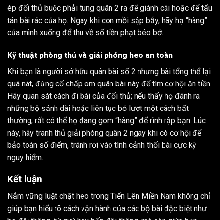
ép đối thủ buộc phải tung quân 2 ra để giành cái hoặc để tẩu
tán bài rác của họ. Ngay khi con mồi sập bẫy, hãy hạ “hàng”
của mình xuống để thu về số tiền phạt béo bở.
Kỹ thuật phòng thủ và giải phóng heo an toàn
Khi bạn là người sở hữu quân bài số 2 nhưng bài tổng thể lại
quá nát, đừng cố chấp om quân bài này để tìm cơ hội ăn tiền.
Hãy quan sát cách đi bài của đối thủ; nếu thấy họ đánh ra
những bộ sảnh dài hoặc liên tục bỏ lượt một cách bất
thường, rất có thể họ đang gom “hàng” để rình rập bạn. Lúc
này, hãy tranh thủ giải phóng quân 2 ngay khi có cơ hội để
bảo toàn số điểm, tránh rơi vào tình cảnh thối bài cực kỳ
nguy hiểm.
Kết luận
Nắm vững luật chặt heo trong Tiến Lên Miền Nam không chỉ
giúp bạn hiểu rõ cách vận hành của các bộ bài đặc biệt như