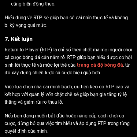
cũng biến động theo.
Hiểu đúng về RTP sẽ giúp bạn có cái nhìn thực tế và không
bị kỳ vọng quá mức.
7. Kết luận
Return to Player (RTP) là chỉ số then chốt mà mọi người chơi
cá cược bóng đá cần nắm rõ. RTP giúp bạn hiểu được cơ hội
sinh lời thực tế và mức lợi thế của
trang cá độ bóng đá
, từ
đó xây dựng chiến lược cá cược hiệu quả hơn.
Việc lựa chọn nhà cái minh bạch, ưu tiên kèo có RTP cao và
kết hợp với quản lý vốn chặt chẽ sẽ giúp bạn gia tăng tỷ lệ
thắng và giảm rủi ro thua lỗ.
Nếu bạn đang muốn bắt đầu hoặc nâng cấp cách chơi cá
cược, đừng bỏ qua việc tìm hiểu và áp dụng RTP trong từng
quyết định của mình.