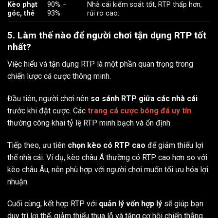
Kèo phạt
90% –
Nhà cái kiểm soát tốt, RTP thấp hơn,
góc, thẻ
93%
rủi ro cao.
5. Làm thế nào để người chơi tận dụng RTP tốt
nhất?
Việc hiểu và tận dụng RTP là một phần quan trọng trong
chiến lược cá cược thông minh.
Đầu tiên, người chơi nên
so sánh RTP giữa các nhà cái
trước khi đặt cược. Các
trang cá cược bóng đá uy tín
thường công khai tỷ lệ RTP minh bạch và ổn định.
Tiếp theo, ưu tiên
chọn kèo có RTP cao
để giảm thiểu lợi
thế nhà cái. Ví dụ, kèo châu Á thường có RTP cao hơn so với
kèo châu Âu, nên phù hợp với người chơi muốn tối ưu hóa lợi
nhuận.
Cuối cùng, kết hợp RTP với
quản lý vốn hợp lý
sẽ giúp bạn
duy trì lợi thế, giảm thiểu thua lỗ và tăng cơ hội chiến thắng