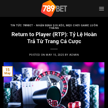
Skip
to
content
TIN TỨC 789BET - NHẬN ĐỊNH SOI KÈO, MẸO CHƠI GAME LUÔN
THẮNG
Return to Player (RTP): Tỷ Lệ Hoàn
Trả Từ Trang Cá Cược
POSTED ON
MAY 15, 2025
BY
ADMIN
15
May