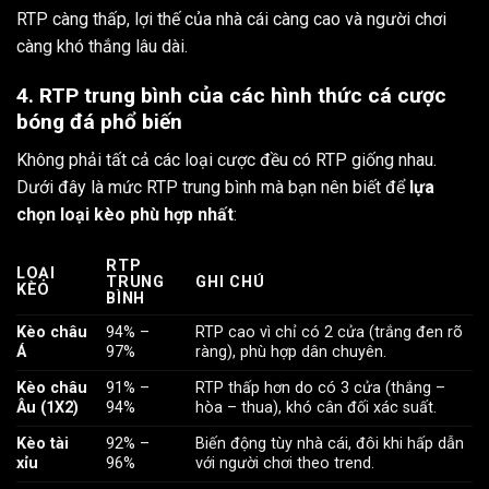
RTP càng thấp, lợi thế của nhà cái càng cao và người chơi
càng khó thắng lâu dài.
4. RTP trung bình của các hình thức cá cược
bóng đá phổ biến
Không phải tất cả các loại cược đều có RTP giống nhau.
Dưới đây là mức RTP trung bình mà bạn nên biết để
lựa
chọn loại kèo phù hợp nhất
:
RTP
LOẠI
TRUNG
GHI CHÚ
KÈO
BÌNH
Kèo châu
94% –
RTP cao vì chỉ có 2 cửa (trắng đen rõ
Á
97%
ràng), phù hợp dân chuyên.
Kèo châu
91% –
RTP thấp hơn do có 3 cửa (thắng –
Âu (1X2)
94%
hòa – thua), khó cân đối xác suất.
Kèo tài
92% –
Biến động tùy nhà cái, đôi khi hấp dẫn
xỉu
96%
với người chơi theo trend.