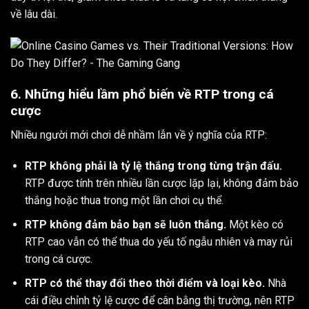
về lâu dài.
6. Những hiểu lầm phổ biến về RTP trong cá
cược
Nhiều người mới chơi dễ nhầm lẫn về ý nghĩa của RTP:
RTP không phải là tỷ lệ thắng trong từng trận đấu.
RTP được tính trên nhiều lần cược lặp lại, không đảm bảo
thắng hoặc thua trong một lần chơi cụ thể.
RTP không đảm bảo bạn sẽ luôn thắng.
Một kèo có
RTP cao vẫn có thể thua do yếu tố ngẫu nhiên và may rủi
trong cá cược.
RTP có thể thay đổi theo thời điểm và loại kèo.
Nhà
cái điều chỉnh tỷ lệ cược để cân bằng thị trường, nên RTP