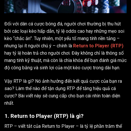
Đối với dân cá cược bóng đá, người chơi thường bị thu hút
bởi các loại kèo hấp dẫn, tỷ lệ odds cao hay những mẹo soi
kèo “chắc ăn”. Tuy nhiên, một yếu tố mang tính nền tảng –
nhưng lại ít người chú ý – chính là
Return to Player (RTP)
hay tỷ lệ hoàn trả cho người chơi. Đây không chỉ là thông số
mang tính kỹ thuật, mà còn là chìa khóa để bạn đánh giá mức
độ công bằng và sinh lợi của một kèo cược trong dài hạn.
Vậy RTP là gì? Nó ảnh hưởng đến kết quả cược của bạn ra
sao? Làm thế nào để tận dụng RTP để tăng hiệu quả cá
cược? Bài viết này sẽ cung cấp cho bạn cái nhìn toàn diện
nhất.
1. Return to Player (RTP) là gì?
RTP – viết tắt của Return to Player – là tỷ lệ phần trăm thể