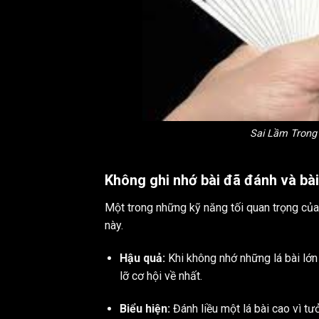
Sai Lầm Trong
Không ghi nhớ bài đã đánh và bài 
Một trong những kỹ năng tối quan trọng của 
này.
Hậu quả:
Khi không nhớ những lá bài lớn n
lỡ cơ hội về nhất.
Biểu hiện:
Đánh liều một lá bài cao vì tư