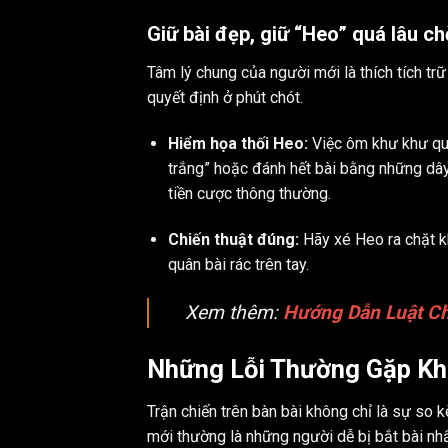
Giữ bài đẹp, giữ “Heo” quá lâu ch
Tâm lý chung của người mới là thích tích tr
quyết định ở phút chót.
Hiểm họa thối Heo:
Việc ôm khư khư quâ
trắng” hoặc đánh hết bài bằng những dây d
tiền cược thông thường.
Chiến thuật đúng:
Hãy xé Heo ra chặt kh
quân bài rác trên tay.
Xem thêm:
Hướng Dẫn Luật Ch
Những Lỗi Thường Gặp Khi
Trận chiến trên bàn bài không chỉ là sự so 
mới thường là những người dễ bị bắt bài nhất