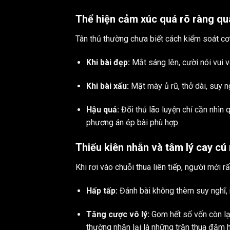
Thể hiện cảm xúc quá rõ ràng qu
Tân thủ thường chưa biết cách kiểm soát cơ 
Khi bài đẹp:
Mắt sáng lên, cười nói vui v
Khi bài xấu:
Mặt mày ủ rũ, thở dài, suy ng
Hậu quả:
Đối thủ lão luyện chỉ cần nhìn
phương án ép bài phù hợp.
Thiếu kiên nhẫn và tâm lý cay c
Khi rơi vào chuỗi thua liên tiếp, người mới 
Hấp tấp:
Đánh bài không thèm suy nghĩ, r
Tăng cược vô lý:
Gom hết số vốn còn lại
thường nhận lại là những trận thua đậm 