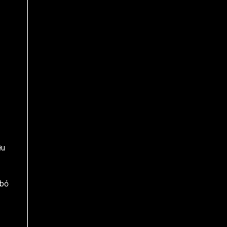
ều
 bỏ