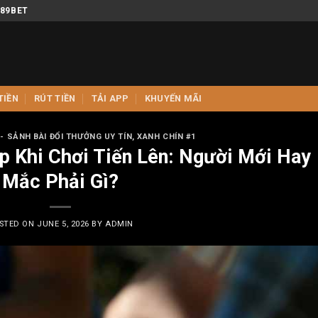
89BET
TIỀN
RÚT TIỀN
TẢI APP
KHUYẾN MÃI
- SẢNH BÀI ĐỔI THƯỞNG UY TÍN, XANH CHÍN #1
 Khi Chơi Tiến Lên: Người Mới Hay
Mắc Phải Gì?
STED ON
JUNE 5, 2026
BY
ADMIN