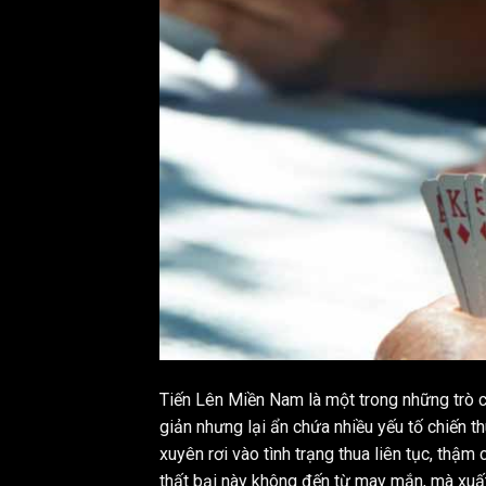
Tiến Lên Miền Nam là một trong những trò ch
giản nhưng lại ẩn chứa nhiều yếu tố chiến th
xuyên rơi vào tình trạng thua liên tục, thậm 
thất bại này không đến từ may mắn, mà xuấ