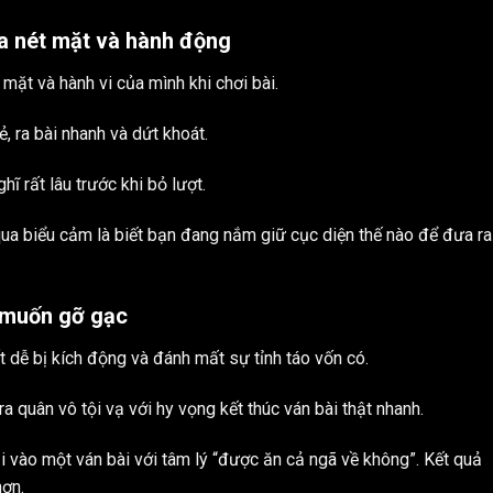
a nét mặt và hành động
mặt và hành vi của mình khi chơi bài.
ẻ, ra bài nhanh và dứt khoát.
hĩ rất lâu trước khi bỏ lượt.
 qua biểu cảm là biết bạn đang nắm giữ cục diện thế nào để đưa ra
ú muốn gỡ gạc
rất dễ bị kích động và đánh mất sự tỉnh táo vốn có.
a quân vô tội vạ với hy vọng kết thúc ván bài thật nhanh.
 vào một ván bài với tâm lý “được ăn cả ngã về không”. Kết quả
hơn.