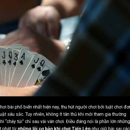
ơi bài phổ biến nhất hiện nay, thu hút người chơi bởi luật chơi đơ
uật sâu sắc. Tuy nhiên, không ít tân thủ khi mới tham gia thường
chí “cháy túi” chỉ sau vài ván chơi. Điều đáng nói là phần lớn những
t phát từ
những lỗi cơ bản khi chơi Tiến Lên
như giữ bài sai các