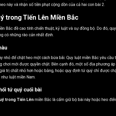
eo này và nhận số tiền phạt cộng dồn của cả hai con bài 2.
uý trong Tiến Lên Miền Bắc
ền Bắc đề cao tính chiến thuật, kỷ luật và sự đồng bộ. Do đó, quy
ng có những rào cản nhất định.
màu
y nhỏ để chặt heo một cách bừa bãi. Quy luật miền Bắc yêu cầu t
g chơi mới được quyền chặt. Bên cạnh đó, một số địa phương áp
giá trị chất nhỏ hơn hoặc bằng, hoặc quy định tứ quý chỉ được ch
 như luật miền Nam.
hối tứ quý cuối bài
quý trong Tiến Lên
miền Bắc là cấm giữ bộ bài này hoặc heo đến