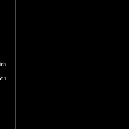
ính
ặt 1