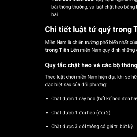
bài thông thường, và luật chặt heo bằng 
bài.
Chi tiết luật tứ quý tron
Miền Nam là chiến trường phổ biến nhất của 
trong Tiến Lên
miền Nam quy định những đ
Quy tắc chặt heo và các bộ thôn
Theo luật chơi miền Nam hiện đại, khi sở hữ
đặc biệt sau của đối phương:
Chặt được 1 cây heo (bất kể heo đen ha
Chặt được 1 đôi heo (đôi 2).
Chặt được 3 đôi thông có giá trị bất kỳ.