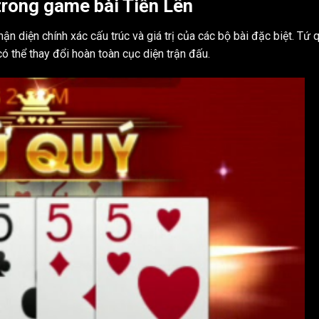
trong game bài Tiến Lên
hận diện chính xác cấu trúc và giá trị của các bộ bài đặc biệt. Tứ 
có thể thay đổi hoàn toàn cục diện trận đấu.