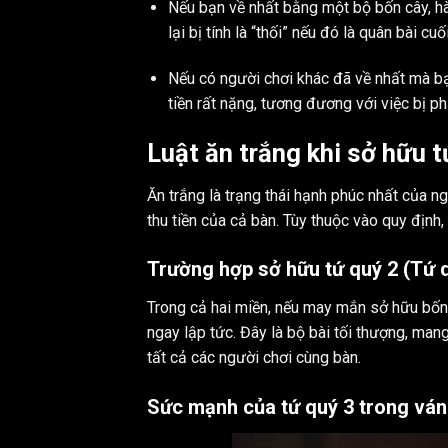
Nếu bạn về nhất bằng một bộ bốn cây, hà
lại bị tính là “thối” nếu đó là quân bài cuố
Nếu có người chơi khác đã về nhất mà bạ
tiền rất nặng, tương đương với việc bị ph
Luật ăn trắng khi sở hữu t
Ăn trắng là trạng thái hạnh phúc nhất của 
thu tiền của cả bàn. Tùy thuộc vào quy định,
Trường hợp sở hữu tứ quý 2 (Tứ 
Trong cả hai miền, nếu may mắn sở hữu bốn
ngay lập tức. Đây là bộ bài tối thượng, man
tất cả các người chơi cùng bàn.
Sức mạnh của tứ quý 3 trong ván