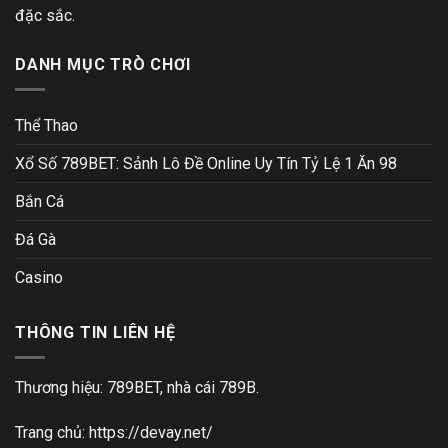
đặc sắc.
DANH MỤC TRÒ CHƠI
Thể Thao
Xổ Số 789BET: Sảnh Lô Đề Online Uy Tín Tỷ Lệ 1 Ăn 98
Bắn Cá
Đá Gà
Casino
THÔNG TIN LIÊN HỆ
Thương hiệu: 789BET, nhà cái 789B.
Trang chủ:
https://devay.net/