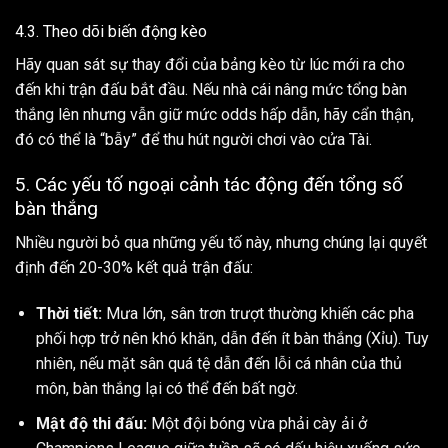
4.3. Theo dõi biến động kèo
Hãy quan sát sự thay đổi của bảng kèo từ lúc mới ra cho
đến khi trận đấu bắt đầu. Nếu nhà cái nâng mức tổng bàn
thắng lên nhưng vẫn giữ mức odds hấp dẫn, hãy cẩn thận,
đó có thể là “bẫy” để thu hút người chơi vào cửa Tài.
5. Các yếu tố ngoại cảnh tác động đến tổng số
bàn thắng
Nhiều người bỏ qua những yếu tố này, nhưng chúng lại quyết
định đến 20-30% kết quả trận đấu:
Thời tiết:
Mưa lớn, sân trơn trượt thường khiến các pha
phối hợp trở nên khó khăn, dẫn đến ít bàn thắng (Xỉu). Tuy
nhiên, nếu mặt sân quá tệ dẫn đến lỗi cá nhân của thủ
môn, bàn thắng lại có thể đến bất ngờ.
Mật độ thi đấu:
Một đội bóng vừa phải cày ải ở