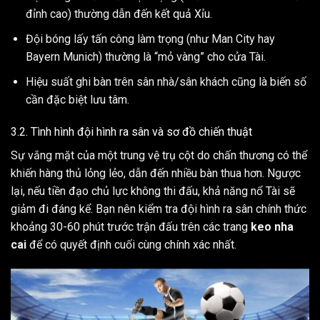
đỉnh cao) thường dẫn đến kết quả Xỉu.
Đội bóng lấy tấn công làm trọng (như Man City hay
Bayern Munich) thường là “mỏ vàng” cho cửa Tài.
Hiệu suất ghi bàn trên sân nhà/sân khách cũng là biến số
cần đặc biệt lưu tâm.
3.2. Tình hình đội hình ra sân và sơ đồ chiến thuật
Sự vắng mặt của một trung vệ trụ cột do chấn thương có thể
khiến hàng thủ lỏng lẻo, dẫn đến nhiều bàn thua hơn. Ngược
lại, nếu tiền đạo chủ lực không thi đấu, khả năng nổ Tài sẽ
giảm đi đáng kể. Bạn nên kiểm tra đội hình ra sân chính thức
khoảng 30-60 phút trước trận đấu trên các trang
keo nha
cai
để có quyết định cuối cùng chính xác nhất.