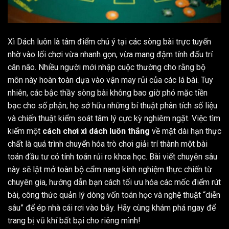
Xì Dách luôn là tâm điểm chú ý tại các sòng bài trực tuyến
nhờ vào lối chơi vừa nhanh gọn, vừa mang đậm tính đấu trí
cân não. Nhiều người mới nhập cuộc thường cho rằng bộ
môn này hoàn toàn dựa vào vận may rủi của các lá bài. Tuy
nhiên, các bậc thầy sòng bài không bao giờ phó mặc tiền
bạc cho số phận; họ sở hữu những bí thuật phân tích số liệu
và chiến thuật kiểm soát tâm lý cực kỳ nghiêm ngặt. Việc tìm
kiếm một
cách chơi xì dách luôn thắng
về mặt dài hạn thực
chất là quá trình chuyển hóa trò chơi giải trí thành một bài
toán đầu tư có tính toán rủi ro khoa học. Bài viết chuyên sâu
này sẽ lật mở toàn bộ cẩm nang kinh nghiệm thực chiến từ
chuyên gia, hướng dẫn bạn cách tối ưu hóa các mốc điểm rút
bài, công thức quản lý dòng vốn toán học và nghệ thuật “diễn
sâu” để ép nhà cái rơi vào bẫy. Hãy cùng khám phá ngay để
trang bị vũ khí bất bại cho riêng mình!