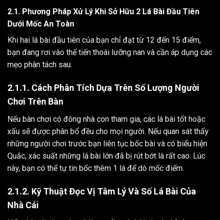
2.1. Phương Pháp Xử Lý Khi Sở Hữu 2 Lá Bài Đầu Tiên
Dưới Mốc An Toàn
Khi hai lá bài đầu tiên của bạn chỉ đạt từ 12 đến 15 điểm,
bạn đang rơi vào thế tiến thoái lưỡng nan và cần áp dụng các
mẹo phân tách sau.
2.1.1. Cách Phân Tích Dựa Trên Số Lượng Người
Chơi Trên Bàn
Nếu bàn chơi có đông nhà con tham gia, các lá bài tốt hoặc
xấu sẽ được phân bổ đều cho mọi người. Nếu quan sát thấy
những người chơi trước bạn liên tục bốc bài và có biểu hiện
Quắc, xác suất những lá bài lớn đã bị rút bớt là rất cao. Lúc
này, bạn có thể tự tin bốc thêm 1 lá để dò mốc điểm.
2.1.2. Kỹ Thuật Đọc Vị Tâm Lý Và Số Lá Bài Của
Nhà Cái