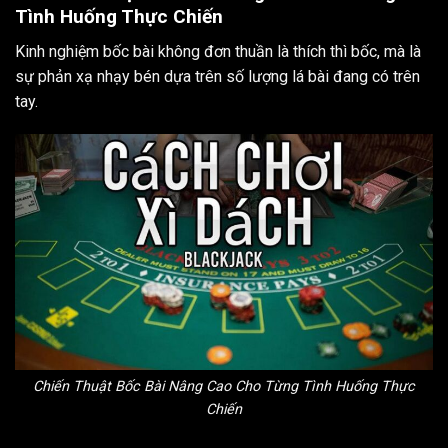
Tình Huống Thực Chiến
Kinh nghiệm bốc bài không đơn thuần là thích thì bốc, mà là
sự phản xạ nhạy bén dựa trên số lượng lá bài đang có trên
tay.
Chiến Thuật Bốc Bài Nâng Cao Cho Từng Tình Huống Thực
Chiến