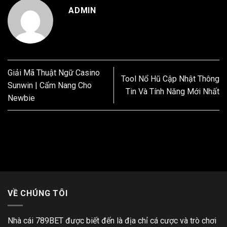
ADMIN
Giải Mã Thuật Ngữ Casino
Tool Nổ Hũ Cập Nhật Thông
Sunwin | Cẩm Nang Cho
Tin Và Tính Năng Mới Nhất
Newbie
VỀ CHÚNG TÔI
Nhà cái 789BET được biết đến là địa chỉ cá cược và trò chơi