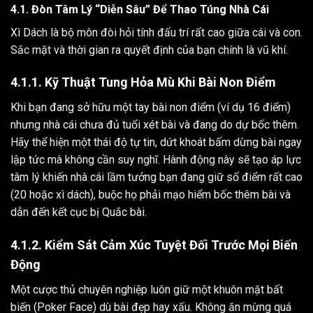
4.1. Đòn Tâm Lý “Diễn Sâu” Để Thao Túng Nhà Cái
Xì Dách là bộ môn đòi hỏi tính đấu trí rất cao giữa cái và con.
Sắc mặt và thời gian ra quyết định của bạn chính là vũ khí.
4.1.1. Kỹ Thuật Tung Hỏa Mù Khi Bài Non Điểm
Khi bạn đang sở hữu một tay bài non điểm (ví dụ 16 điểm)
nhưng nhà cái chưa đủ tuổi xét bài và đang do dự bốc thêm.
Hãy thể hiện một thái độ tự tin, dứt khoát bấm dừng bài ngay
lập tức mà không cần suy nghĩ. Hành động này sẽ tạo áp lực
tâm lý khiến nhà cái lầm tưởng bạn đang giữ số điểm rất cao
(20 hoặc xì dách), buộc họ phải mạo hiểm bốc thêm bài và
dẫn đến kết cục bị Quắc bài.
4.1.2. Kiểm Sát Cảm Xúc Tuyệt Đối Trước Mọi Biến
Động
Một cược thủ chuyên nghiệp luôn giữ một khuôn mặt bất
biến (Poker Face) dù bài đẹp hay xấu. Không ăn mừng quá