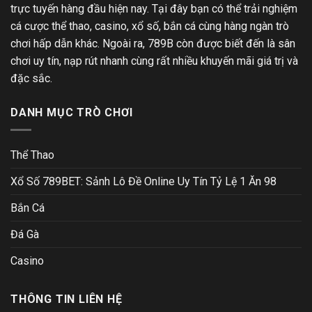
trực tuyến hàng đầu hiện nay. Tại đây bạn có thể trải nghiệm
cá cược thể thao, casino, xổ số, bắn cá cùng hàng ngàn trò
chơi hấp dẫn khác. Ngoài ra, 789B còn được biết đến là sân
chơi uy tín, nạp rút nhanh cùng rất nhiều khuyến mãi giá trị và
đặc sắc.
DANH MỤC TRÒ CHƠI
Thể Thao
Xổ Số 789BET: Sảnh Lô Đề Online Uy Tín Tỷ Lệ 1 Ăn 98
Bắn Cá
Đá Gà
Casino
THÔNG TIN LIÊN HỆ