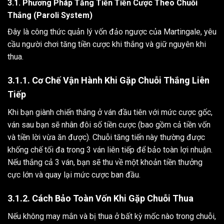
3.1. Phương Pháp Tăng Tiến Tiền Cược Theo Chuỗi
Thắng (Paroli System)
Đây là công thức quản lý vốn đảo ngược của Martingale, yêu
cầu người chơi tăng tiền cược khi thắng và giữ nguyên khi
thua.
3.1.1. Cơ Chế Vận Hành Khi Gặp Chuỗi Thắng Liên
Tiếp
Khi bạn giành chiến thắng ở ván đầu tiên với mức cược gốc,
ván sau bạn sẽ nhân đôi số tiền cược (bao gồm cả tiền vốn
và tiền lời vừa ăn được). Chuỗi tăng tiến này thường được
khống chế tối đa trong 3 ván liên tiếp để bảo toàn lợi nhuận.
Nếu thắng cả 3 ván, bạn sẽ thu về một khoản tiền thưởng
cực lớn và quay lại mức cược ban đầu.
3.1.2. Cách Bảo Toàn Vốn Khi Gặp Chuỗi Thua
Nếu không may mắn và bị thua ở bất kỳ mốc nào trong chuỗi,