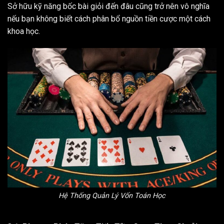
Sở hữu kỹ năng bốc bài giỏi đến đâu cũng trở nên vô nghĩa
nếu bạn không biết cách phân bổ nguồn tiền cược một cách
khoa học.
Hệ Thống Quản Lý Vốn Toán Học