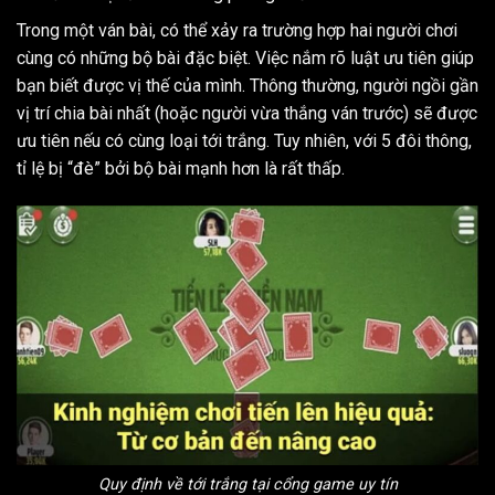
Trong một ván bài, có thể xảy ra trường hợp hai người chơi
cùng có những bộ bài đặc biệt. Việc nắm rõ luật ưu tiên giúp
bạn biết được vị thế của mình. Thông thường, người ngồi gần
vị trí chia bài nhất (hoặc người vừa thắng ván trước) sẽ được
ưu tiên nếu có cùng loại tới trắng. Tuy nhiên, với 5 đôi thông,
tỉ lệ bị “đè” bởi bộ bài mạnh hơn là rất thấp.
Quy định về tới trắng tại cổng game uy tín