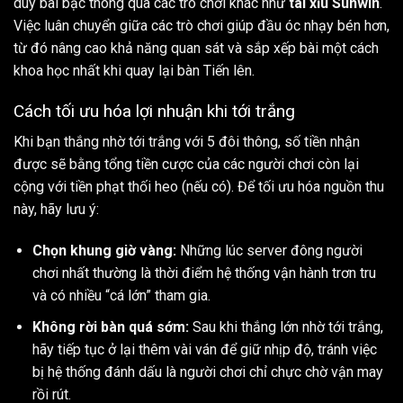
duy bài bạc thông qua các trò chơi khác như
tài xỉu Sunwin
.
Việc luân chuyển giữa các trò chơi giúp đầu óc nhạy bén hơn,
từ đó nâng cao khả năng quan sát và sắp xếp bài một cách
khoa học nhất khi quay lại bàn Tiến lên.
Cách tối ưu hóa lợi nhuận khi tới trắng
Khi bạn thắng nhờ tới trắng với 5 đôi thông, số tiền nhận
được sẽ bằng tổng tiền cược của các người chơi còn lại
cộng với tiền phạt thối heo (nếu có). Để tối ưu hóa nguồn thu
này, hãy lưu ý:
Chọn khung giờ vàng:
Những lúc server đông người
chơi nhất thường là thời điểm hệ thống vận hành trơn tru
và có nhiều “cá lớn” tham gia.
Không rời bàn quá sớm:
Sau khi thắng lớn nhờ tới trắng,
hãy tiếp tục ở lại thêm vài ván để giữ nhịp độ, tránh việc
bị hệ thống đánh dấu là người chơi chỉ chực chờ vận may
rồi rút.