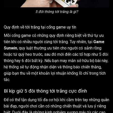
5 đôi thông tới trắng là gì?
Quy định về tới trắng tại cổng game uy tín
Mỗi cổng game có những quy định riêng biệt về thứ tự ưu
tiên khi có nhiều người cùng tới trắng. Tuy nhiên, tại
Game
Sunwin
, quy luật thường ưu tiên cho người có sảnh rồng
hoặc tứ quý heo trước, sau đó mới đến các tổ hợp như 5 đôi
thông hay 6 đôi bất kỳ. Nếu bạn may mắn sở hữu bộ bài này,
hệ thống sẽ tự động nhận diện và thông báo chiến thắng,
giúp bạn thu về một khoản lợi nhuận khổng lồ chỉ trong tích
tắc.
Bí kíp giữ 5 đôi thông tới trắng cực đỉnh
Để có thể tận dụng tối đa cơ hội khi cầm trên tay những quân
bài đẹp, người chơi cần có những chiến thuật và lưu ý riêng
biệt. Dưới đây là những kinh nghiệm xương máu từ các cao