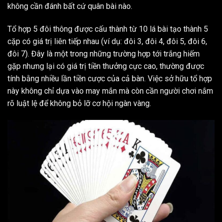
không cần đánh bất cứ quân bài nào.
Tổ hợp 5 đôi thông được cấu thành từ 10 lá bài tạo thành 5
cặp có giá trị liên tiếp nhau (ví dụ: đôi 3, đôi 4, đôi 5, đôi 6,
đôi 7). Đây là một trong những trường hợp tới trắng hiếm
gặp nhưng lại có giá trị tiền thưởng cực cao, thường được
tính bằng nhiều lần tiền cược của cả bàn. Việc sở hữu tổ hợp
này không chỉ dựa vào may mắn mà còn cần người chơi nắm
rõ luật lệ để không bỏ lỡ cơ hội ngàn vàng.