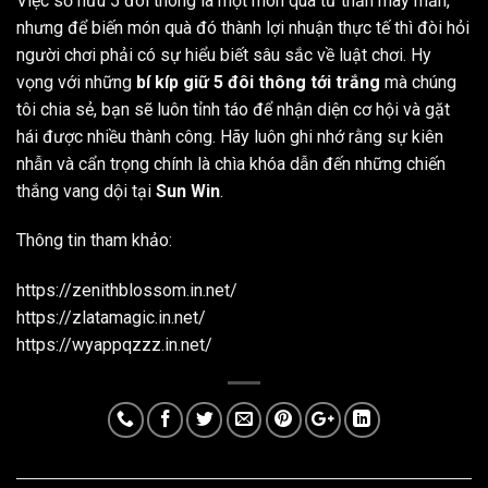
Việc sở hữu 5 đôi thông là một món quà từ thần may mắn,
nhưng để biến món quà đó thành lợi nhuận thực tế thì đòi hỏi
người chơi phải có sự hiểu biết sâu sắc về luật chơi. Hy
vọng với những
b
í kíp giữ 5 đôi thông tới trắng
mà chúng
tôi chia sẻ, bạn sẽ luôn tỉnh táo để nhận diện cơ hội và gặt
hái được nhiều thành công. Hãy luôn ghi nhớ rằng sự kiên
nhẫn và cẩn trọng chính là chìa khóa dẫn đến những chiến
thắng vang dội tại
Sun Win
.
Thông tin tham khảo:
https://zenithblossom.in.net/
https://zlatamagic.in.net/
https://wyappqzzz.in.net/