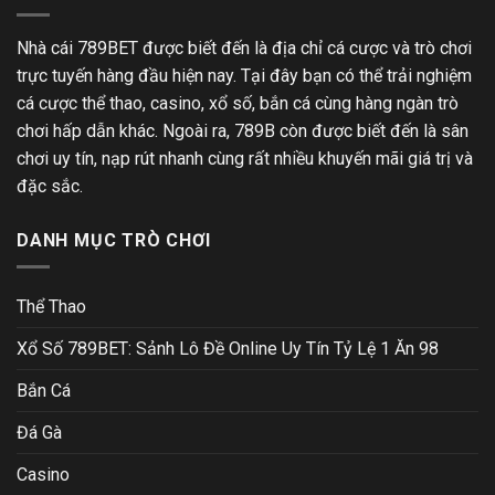
Nhà cái 789BET được biết đến là địa chỉ cá cược và trò chơi
trực tuyến hàng đầu hiện nay. Tại đây bạn có thể trải nghiệm
cá cược thể thao, casino, xổ số, bắn cá cùng hàng ngàn trò
chơi hấp dẫn khác. Ngoài ra, 789B còn được biết đến là sân
chơi uy tín, nạp rút nhanh cùng rất nhiều khuyến mãi giá trị và
đặc sắc.
DANH MỤC TRÒ CHƠI
Thể Thao
Xổ Số 789BET: Sảnh Lô Đề Online Uy Tín Tỷ Lệ 1 Ăn 98
Bắn Cá
Đá Gà
Casino