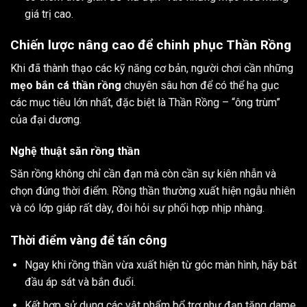
giá trị cao.
Chiến lược nâng cao để chinh phục Thần Rồng
Khi đã thành thạo các kỹ năng cơ bản, người chơi cần những
mẹo bắn cá thần rồng
chuyên sâu hơn để có thể hạ gục
các mục tiêu lớn nhất, đặc biệt là Thần Rồng – “ông trùm”
của đại dương.
Nghệ thuật săn rồng thần
Săn rồng không chỉ cần đạn mà còn cần sự kiên nhẫn và
chọn đúng thời điểm. Rồng thần thường xuất hiện ngẫu nhiên
và có lớp giáp rất dày, đòi hỏi sự phối hợp nhịp nhàng.
Thời điểm vàng để tấn công
Ngay khi rồng thần vừa xuất hiện từ góc màn hình, hãy bắt
đầu áp sát và bắn đuổi.
Kết hợp sử dụng các vật phẩm bổ trợ như đạn tăng dame