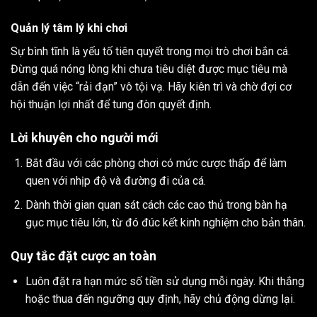
Quản lý tâm lý khi chơi
Sự bình tĩnh là yếu tố tiên quyết trong mọi trò chơi bắn cá.
Đừng quá nóng lòng khi chưa tiêu diệt được mục tiêu mà
dẫn đến việc “rải đạn” vô tội vạ. Hãy kiên trì và chờ đợi cơ
hội thuận lợi nhất để tung đòn quyết định.
Lời khuyên cho người mới
Bắt đầu với các phòng chơi có mức cược thấp để làm
quen với nhịp độ và đường đi của cá.
Dành thời gian quan sát cách các cao thủ trong bàn hạ
gục mục tiêu lớn, từ đó đúc kết kinh nghiệm cho bản thân.
Quy tắc đặt cược an toàn
Luôn đặt ra hạn mức số tiền sử dụng mỗi ngày. Khi thắng
hoặc thua đến ngưỡng quy định, hãy chủ động dừng lại.