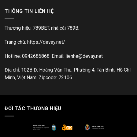
THÔNG TIN LIÊN HỆ
Thương hiệu: 789BET, nhà cái 789B.
Trang chủ:
https://devay.net/
Hotline: 0942686868. Email:
lienhe@devay.net
Địa chỉ: 102B Đ. Hoàng Văn Thụ, Phường 4, Tân Bình, Hồ Chí
Minh, Việt Nam. Zipcode: 72106
ĐỐI TÁC THƯƠNG HIỆU